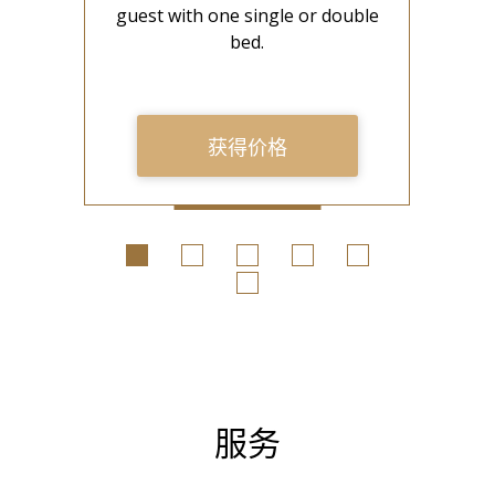
ing
guest with one single or double
g
bed.
获得价格
服务