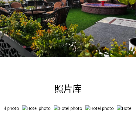
Summer rate at Khan
Palace Hotel -17% from 2
照片库
nights
The "Summer rate at Khan Palace
Hotel -17% from 2 nights" Discover
the atmosphere of coziness and
comfort at Khan Palace...